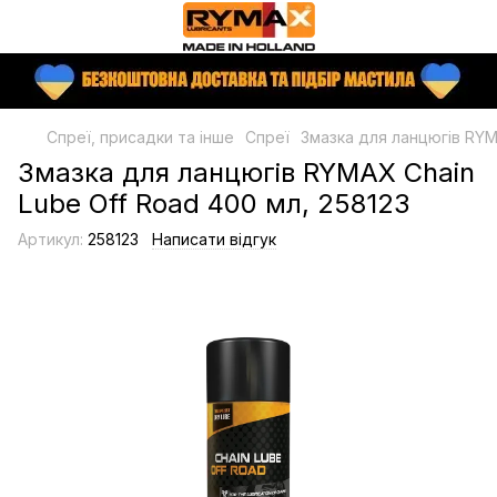
Спреї, присадки та інше
Спреї
Змазка для ланцюгів RYM
Змазка для ланцюгів RYMAX Chain
Lube Off Road 400 мл, 258123
Артикул:
258123
Написати відгук