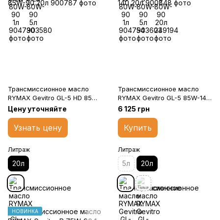
Трансмиссионное масло
Трансмиссионное масло
RYMAX Gevitro GL-5 HD 85W-
RYMAX Gevitro GL-5 85W-140
90 20л
20л
Цену уточняйте
6 125 грн
Узнать цену
Купить
Литраж
Литраж
20л
5л
20л
НОВИНКА