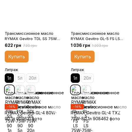
Трансмиссионное масло
Трансмиссионное масло
RYMAX Gevitro TDL SS 75W-
RYMAX Gevitro GL-5 FS LS
90 1л
75W-140 1л
622 грн
1 036 грн
730 грн
1 203 грн
Купить
Купить
Литраж
Литраж
1л
5л
20л
1л
20л
−14%
−14%