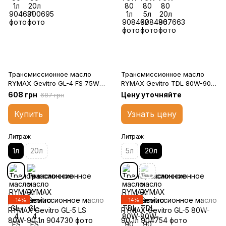
Трансмиссионное масло
Трансмиссионное масло
RYMAX Gevitro GL-4 FS 75W-
RYMAX Gevitro TDL 80W-90
80 1л
20л
608 грн
Цену уточняйте
687 грн
Купить
Узнать цену
Литраж
Литраж
1л
20л
5л
20л
−14%
−14%