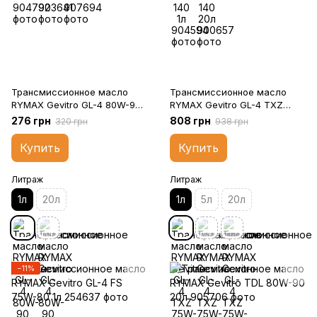
Трансмиссионное масло
Трансмиссионное масло
RYMAX Gevitro GL-4 80W-90
RYMAX Gevitro GL-4 TXZ
1л
75W-80 1л
276 грн
808 грн
320 грн
938 грн
Купить
Купить
Литраж
Литраж
1л
20л
1л
5л
20л
−11%