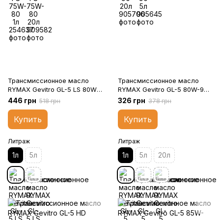
Трансмиссионное масло
Трансмиссионное масло
RYMAX Gevitro GL-5 LS 80W-
RYMAX Gevitro GL-5 80W-90
90 1л
1л
446 грн
326 грн
518 грн
378 грн
Купить
Купить
Литраж
Литраж
1л
5л
1л
5л
20л